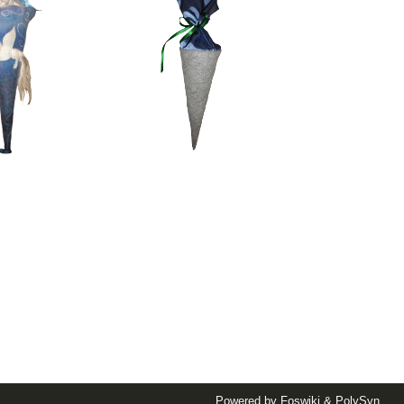
Powered by
Foswiki
&
PolySyn