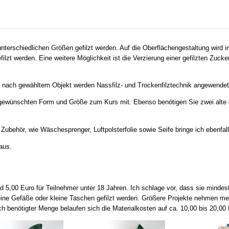
nterschiedlichen Größen gefilzt werden. Auf die Oberflächengestaltung wird i
filzt werden. Eine weitere Möglichkeit ist die Verzierung einer gefilzten Zu
 Je nach gewähltem Objekt werden Nassfilz- und Trockenfilztechnik angewendet
n gewünschten Form und Größe zum Kurs mit. Ebenso benötigen Sie zwei alte g
Zubehör, wie Wäschesprenger, Luftpolsterfolie sowie Seife bringe ich ebenfall
aus.
d 5,00 Euro für Teilnehmer unter 18 Jahren. Ich schlage vor, dass sie mindes
eine Gefäße oder kleine Taschen gefilzt werden. Größere Projekte nehmen meh
h benötigter Menge belaufen sich die Materialkosten auf ca. 10,00 bis 20,00