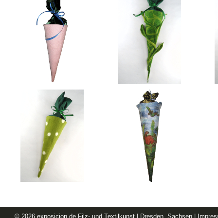
© 2026
exposicion.de
Filz- und Textilkunst | Dresden, Sachsen |
Impre