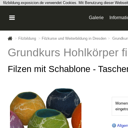
filzbildung.exposicion.de verwendet Cookies. Mit Benutzung dieser Webse
Galerie
Informat
>
Filzbildung
>
Filzkurse und Weiterbildung in Dresden
>
Grundkurs
Grundkurs Hohlkörper fi
Filzen mit Schablone - Tasche
Momenta
einget
Allgem