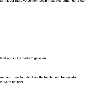
l gut mit der Blüte verbunden, beginnt das Ausformen der Blüte.
and wird in Trichterform gerieben.
ommen und zwischen den Handflächen hin und her gerieben.
er Mitte befindet.